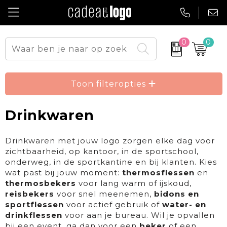
0
0
Drinkwaren
Onze toppers
Tassen
Pasen
Toon filteropties
Technologie & Gadgets
Sinterklaas
Drinkwaren
Give Aways
Kerst
Drinkwaren met jouw logo zorgen elke dag voor
zichtbaarheid, op kantoor, in de sportschool,
Kantoorartikelen
Culinair cadeau
onderweg, in de sportkantine en bij klanten. Kies
wat past bij jouw moment:
thermosflessen
en
Home & Living
Outdoor & Er-op-uit
thermosbekers
voor lang warm of ijskoud,
reisbekers
voor snel meenemen,
bidons en
Persoonlijke verzorging
Wonen & Bouw
sportflessen
voor actief gebruik of
water- en
drinkflessen
voor aan je bureau. Wil je opvallen
Eten & Drinken
Auto & Mobiliteit
bij een event, ga dan voor een
beker
of een