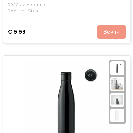
3050
op voorraad
Roestvrij Staal
€ 5,53
Bekijk