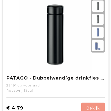
PATAGO - Dubbelwandige drinkfles 425 ml
23491
op voorraad
Roestvrij Staal
€ 4,79
Bekijk