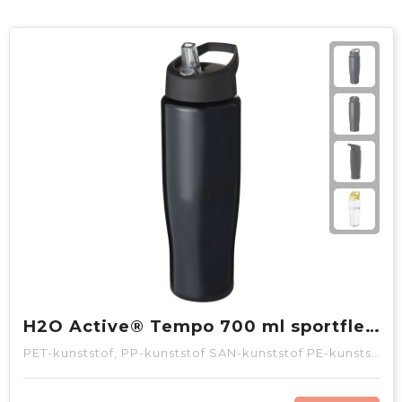
H2O Active® Tempo 700 ml sportfles met fliptuitdeksel
PET-kunststof, PP-kunststof SAN-kunststof PE-kunststof