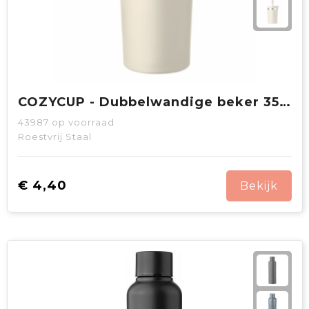
COZYCUP - Dubbelwandige beker 350ml
43987
op voorraad
Roestvrij Staal
€ 4,40
Bekijk