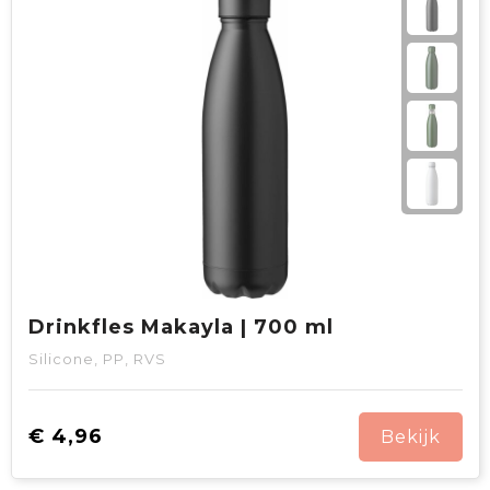
Drinkfles Makayla | 700 ml
Silicone, PP, RVS
€ 4,96
Bekijk