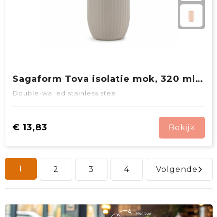
Sagaform Tova isolatie mok, 320 ml lekvrij en vaatwasserbestendig
Double-walled stainless steel
€ 13,83
Bekijk
1
2
3
4
Volgende