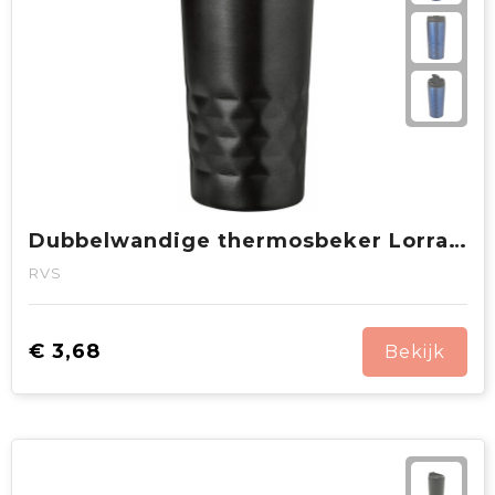
Dubbelwandige thermosbeker Lorraine | 300 ml
RVS
€ 3,68
Bekijk