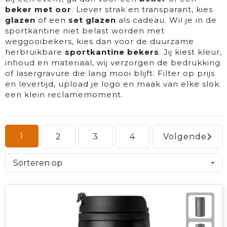
beker met oor
. Liever strak en transparant, kies
Textiel
Goud waard
glazen
of een
set glazen
als cadeau. Wil je in de
sportkantine niet belast worden met
weggooibekers, kies dan voor de duurzame
Paraplu's
Sport
herbruikbare
sportkantine bekers
. Jij kiest kleur,
inhoud en materiaal, wij verzorgen de bedrukking
Geschenkverpakkingen
Duurzaam
of lasergravure die lang mooi blijft. Filter op prijs
en levertijd, upload je logo en maak van elke slok
Feest
een klein reclame­moment.
Kinderen, Peuters & Baby's
Huis, Tuin & Keuken
1
2
3
4
Volgende
Vrije tijd en Strand