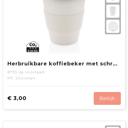
Herbruikbare koffiebeker met schroefdop 350ml
8755
op voorraad
PP, Siliconen
€ 3,00
Bekijk