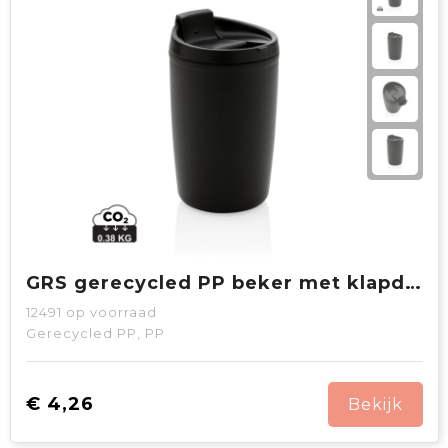
GRS gerecycled PP beker met klapdeksel
12491
op voorraad
Gerecycled PP, PP
€ 4,26
Bekijk