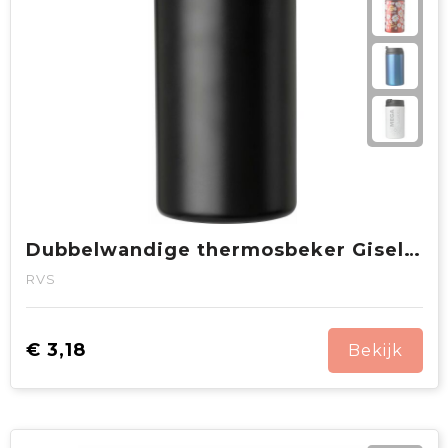
Dubbelwandige thermosbeker Gisela | 300 ml
RVS
€ 3,18
Bekijk