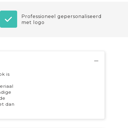
Professioneel gepersonaliseerd
met logo
k is
eriaal
ndige
nde
et dan