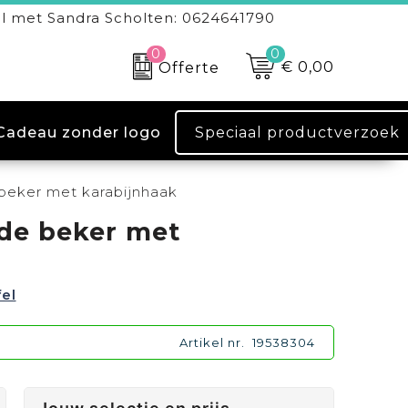
l met Sandra Scholten: 0624641790
0
0
€ 0,00
Offerte
Speciaal productverzoek
Cadeau zonder logo
 beker met karabijnhaak
rde beker met
fel
Artikel nr.
19538304