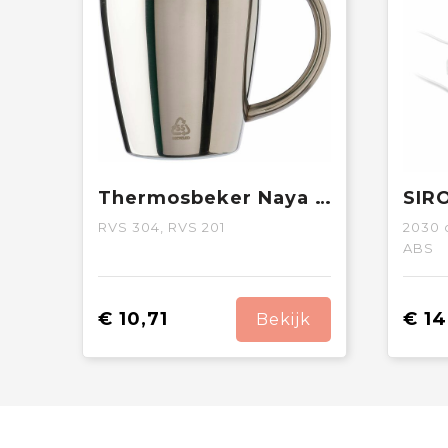
Thermosbeker Naya | Gerecycled | 200 ml | 2 stuks
RVS 304, RVS 201
2030
ABS
€ 10,71
€ 14
Bekijk