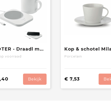
SIROTER - Draadl mokwarmer & oplader set
op voorraad
Porcelain
,40
€ 7,53
Bekijk
Bek