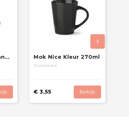
Kop & schotel Milano 160ml
Mok Nice Kleur 270ml
Stoneware
€ 3,55
ijk
Bekijk