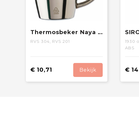
Thermosbeker Naya | Gerecycled | 200 ml | 2 stuks
RVS 304, RVS 201
1930
o
ABS
€ 10,71
€ 14
Bekijk