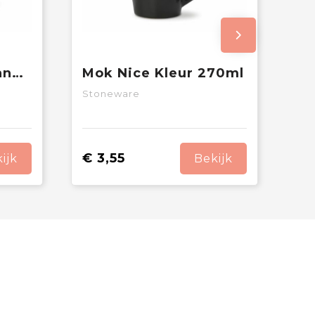
Kop & schotel Milano 160ml
Mok Nice Kleur 270ml
Stoneware
€ 3,55
ijk
Bekijk