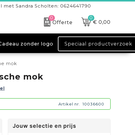
l met Sandra Scholten: 0624641790
0
0
€ 0,00
Offerte
Speciaal productverzoek
Cadeau zonder logo
he mok
ische mok
el
Artikel nr.
10036600
Jouw selectie en prijs