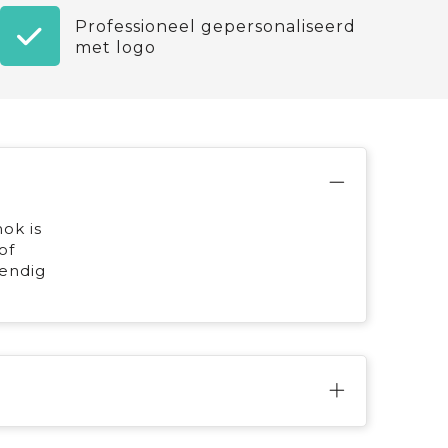
Professioneel gepersonaliseerd
met logo
ok is
of
endig