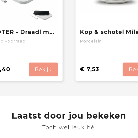
SIROTER - Draadl mokwarmer & oplader set
p voorraad
Porcelain
,40
€ 7,53
Bekijk
Bek
Laatst door jou bekeken
Toch wel leuk hé!