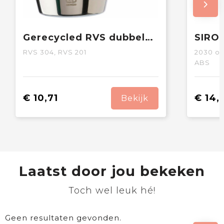
Gerecycled RVS dubbelwandige mokken Naya
RVS 304, RVS 201
2030
op
ABS
€ 10,71
€ 14,
Bekijk
Laatst door jou bekeken
Toch wel leuk hé!
Geen resultaten gevonden.