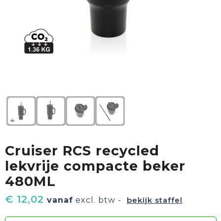
Textiel
Goud waard
Paraplu's
Sport
Geschenkverpakkingen
Duurzaam
Feest
Kinderen, Peuters & Baby's
Huis, Tuin & Keuken
Cruiser RCS recycled
Vrije tijd en Strand
lekvrije compacte beker
480ML
€ 12,02
vanaf
excl. btw -
bekijk staffel