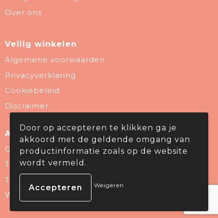
Over ons
Veilig winkelen
Algemene voorwaarden
Privacyverklaring
Cookiebeleid
Disclaimer
Door op accepteren te klikken ga je
Aanbevolen categorieën
akkoord met de geldende omgang van
Give Aways
productinformatie zoals op de website
wordt vermeld.
Thema & Branche
Technologie & gadgets
Weigeren
Wellness