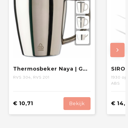
Thermosbeker Naya | Gerecycled | 200 ml | 2 stuks
RVS 304, RVS 201
1930
op 
ABS
€ 10,71
€ 14,
Bekijk