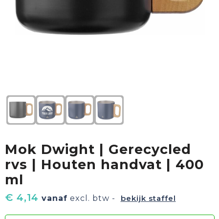
Textiel
Goud waard
Paraplu's
Sport
Geschenkverpakkingen
Duurzaam
Feest
Kinderen, Peuters & Baby's
Huis, Tuin & Keuken
Mok Dwight | Gerecycled
Vrije tijd en Strand
rvs | Houten handvat | 400
ml
€ 4,14
vanaf
excl. btw -
bekijk staffel