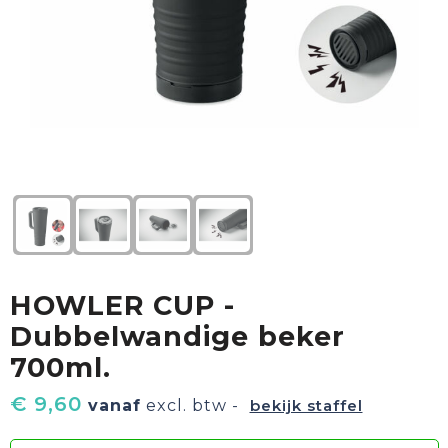
Textiel
Goud waard
Paraplu's
Sport
Geschenkverpakkingen
Duurzaam
Feest
Kinderen, Peuters & Baby's
Huis, Tuin & Keuken
HOWLER CUP -
Vrije tijd en Strand
Dubbelwandige beker
700ml.
€ 9,60
vanaf
excl. btw -
bekijk staffel