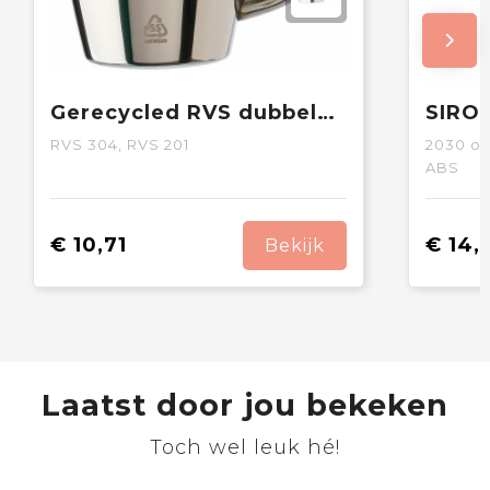
Gerecycled RVS dubbelwandige mokken Naya
RVS 304, RVS 201
2030
op
ABS
€ 10,71
€ 14,
Bekijk
Laatst door jou bekeken
Toch wel leuk hé!