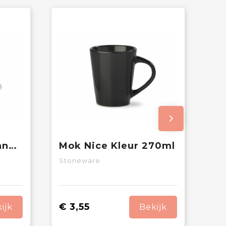
Kop & schotel Milano 160ml
Mok Nice Kleur 270ml
Stoneware
€ 3,55
ijk
Bekijk