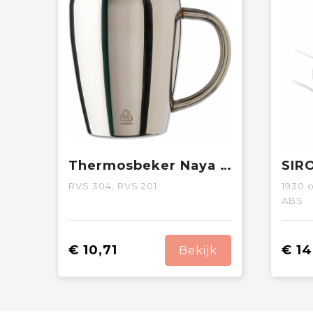
Thermosbeker Naya | Gerecycled | 200 ml | 2 stuks
RVS 304, RVS 201
1930
o
ABS
€ 10,71
€ 14
Bekijk