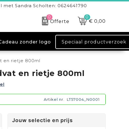
l met Sandra Scholten: 0624641790
0
0
€ 0,00
Offerte
Speciaal productverzoek
Cadeau zonder logo
 en rietje 800ml
vat en rietje 800ml
el
Artikel nr.
LT57004_N0001
Jouw selectie en prijs