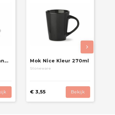
Kop & schotel Milano 160ml
Mok Nice Kleur 270ml
Stoneware
€ 3,55
ijk
Bekijk