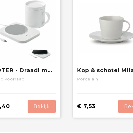
SIROTER - Draadl mokwarmer & oplader set
p voorraad
Porcelain
,40
€ 7,53
Bekijk
Bek