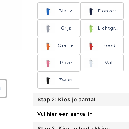
Blauw
Donkerblauw
Grijs
Lichtgroen
Oranje
Rood
Roze
Wit
Zwart
Stap 2: Kies je aantal
Vul hier een aantal in
Stap 3: Kies je bedrukking