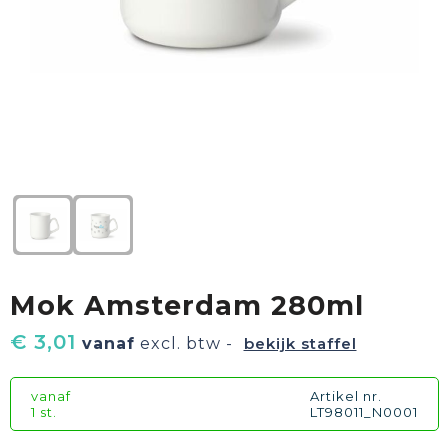
Textiel
Goud waard
Paraplu's
Sport
Geschenkverpakkingen
Duurzaam
Feest
Kinderen, Peuters & Baby's
Huis, Tuin & Keuken
Mok Amsterdam 280ml
Vrije tijd en Strand
€ 3,01
vanaf
excl. btw -
bekijk staffel
vanaf
Artikel nr.
1 st.
LT98011_N0001