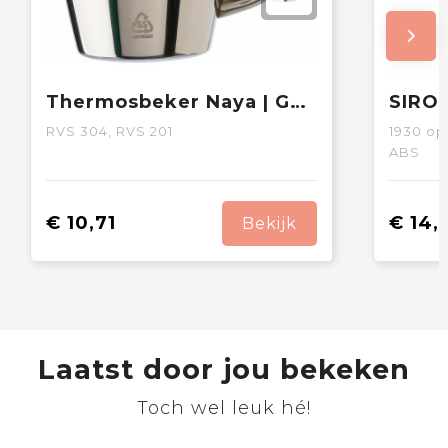
Thermosbeker Naya | Gerecycled | 200 ml | 2 stuks
RVS 304, RVS 201
1930
op 
ABS
€ 10,71
€ 14,
Bekijk
Laatst door jou bekeken
Toch wel leuk hé!