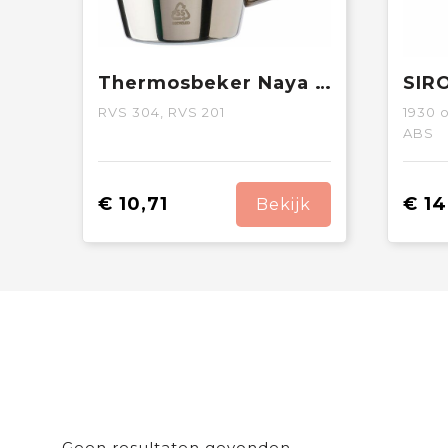
Thermosbeker Naya | Gerecycled | 200 ml | 2 stuks
RVS 304, RVS 201
1930
o
ABS
€ 10,71
€ 14
Bekijk
Geen resultaten gevonden.