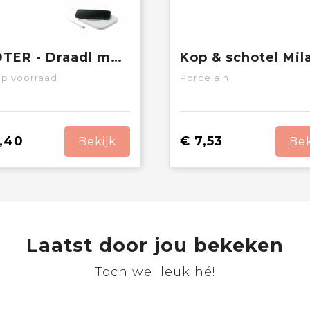
SIROTER - Draadl mokwarmer & oplader set
p voorraad
Porcelain
,40
€ 7,53
Bekijk
Bek
Laatst door jou bekeken
Toch wel leuk hé!