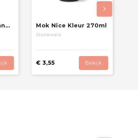
Kop & schotel Milano 160ml
Mok Nice Kleur 270ml
Stoneware
€ 3,55
ijk
Bekijk