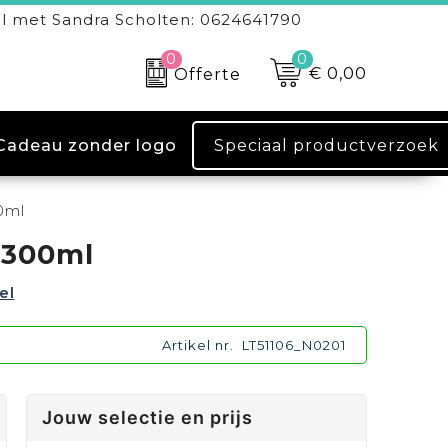
l met Sandra Scholten: 0624641790
0
0
€ 0,00
Offerte
Speciaal productverzoek
Cadeau zonder logo
0ml
 300ml
el
Artikel nr.
LT51106_N0201
Jouw selectie en prijs