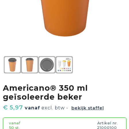
Textiel
Goud waard
Paraplu's
Sport
Geschenkverpakkingen
Duurzaam
Feest
Kinderen, Peuters & Baby's
Huis, Tuin & Keuken
Americano® 350 ml
Vrije tijd en Strand
geïsoleerde beker
€ 5,97
vanaf
excl. btw -
bekijk staffel
vanaf
Artikel nr.
50 st.
21000100