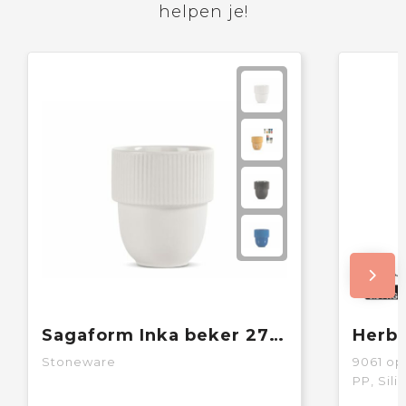
helpen je!
Sagaform Inka beker 270ml
Stoneware
9061
op 
PP, Sil