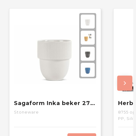
Sagaform Inka beker 270ml
Stoneware
8755
op
PP, Sil