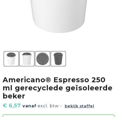
Textiel
Goud waard
Paraplu's
Sport
Geschenkverpakkingen
Duurzaam
Feest
Kinderen, Peuters & Baby's
Huis, Tuin & Keuken
Americano® Espresso 250
Vrije tijd en Strand
ml gerecyclede geïsoleerde
beker
€ 6,57
vanaf
excl. btw -
bekijk staffel