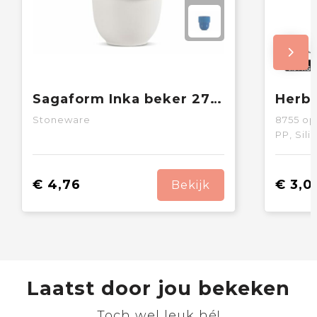
Sagaform Inka beker 270ml
Stoneware
8755
op
PP, Sil
€ 4,76
€ 3,0
Bekijk
Laatst door jou bekeken
Toch wel leuk hé!