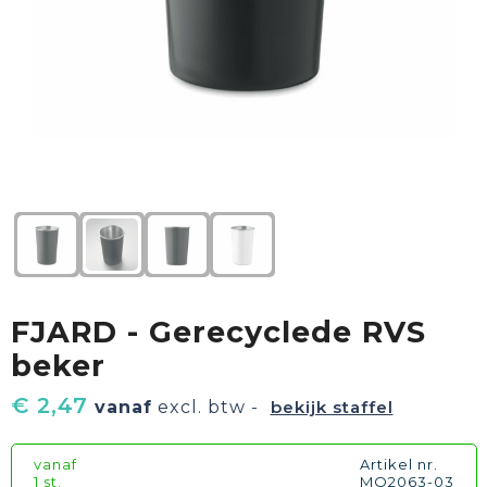
Textiel
Goud waard
Paraplu's
Sport
Geschenkverpakkingen
Duurzaam
Feest
Kinderen, Peuters & Baby's
Huis, Tuin & Keuken
FJARD - Gerecyclede RVS
Vrije tijd en Strand
beker
€ 2,47
vanaf
excl. btw -
bekijk staffel
vanaf
Artikel nr.
1 st.
MO2063-03