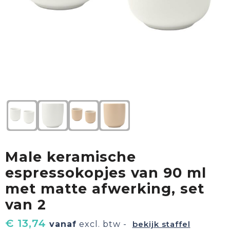
Textiel
Goud waard
Paraplu's
Sport
Geschenkverpakkingen
Duurzaam
Feest
Kinderen, Peuters & Baby's
Huis, Tuin & Keuken
Male keramische
Vrije tijd en Strand
espressokopjes van 90 ml
met matte afwerking, set
van 2
€ 13,74
vanaf
excl. btw -
bekijk staffel