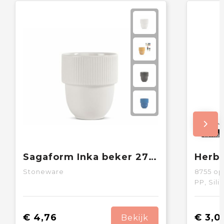
Sagaform Inka beker 270ml
Stoneware
8755
op
PP, Sil
€ 4,76
€ 3,0
Bekijk