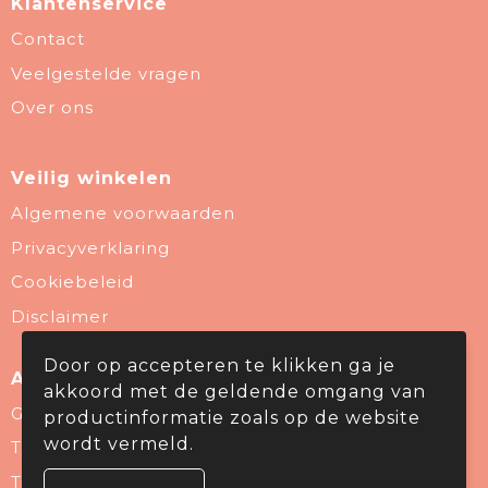
Klantenservice
Contact
Veelgestelde vragen
Over ons
Veilig winkelen
Algemene voorwaarden
Privacyverklaring
Cookiebeleid
Disclaimer
Door op accepteren te klikken ga je
Aanbevolen categorieën
akkoord met de geldende omgang van
Give Aways
productinformatie zoals op de website
wordt vermeld.
Thema & Branche
Technologie & gadgets