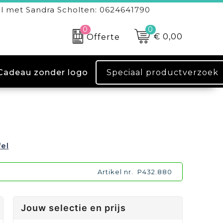
l met Sandra Scholten: 0624641790
0
0
€ 0,00
Offerte
Speciaal productverzoek
Cadeau zonder logo
fel
Artikel nr.
P432.880
Jouw selectie en prijs