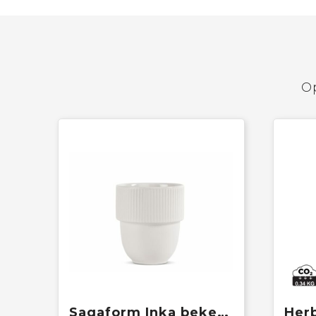
Op
Sagaform Inka beker 270ml