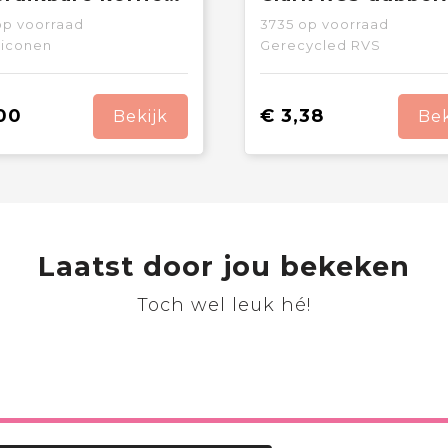
p voorraad
3735
op voorraad
liconen
Gerecycled RVS
00
€ 3,38
Bekijk
Bek
Laatst door jou bekeken
Toch wel leuk hé!