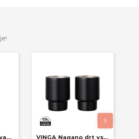
je!
Clark RCS dubbelwandige koffie beker 300ML
VINGA Nagano drt vsn 2 RCS recycled RVS bekers