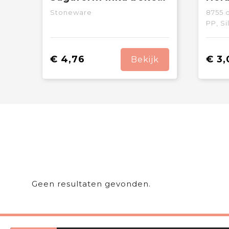
Stoneware
8755
o
PP, Si
€ 4,76
€ 3,
Bekijk
Geen resultaten gevonden.