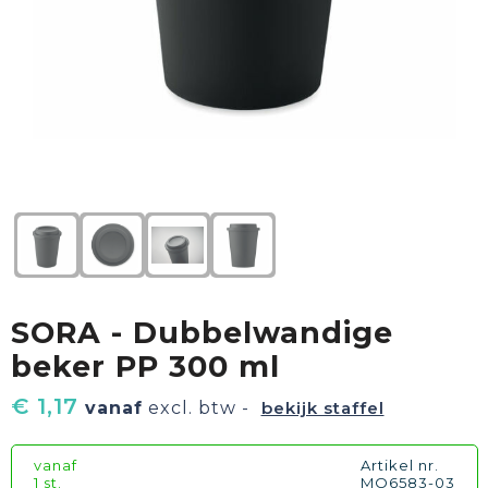
Textiel
Goud waard
Paraplu's
Sport
Geschenkverpakkingen
Duurzaam
Feest
Kinderen, Peuters & Baby's
Huis, Tuin & Keuken
SORA - Dubbelwandige
Vrije tijd en Strand
beker PP 300 ml
€ 1,17
vanaf
excl. btw -
bekijk staffel
vanaf
Artikel nr.
1 st.
MO6583-03