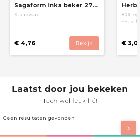
Sagaform Inka beker 270ml
Stoneware
9061
op 
PP, Sil
€ 4,76
€ 3,0
Bekijk
Laatst door jou bekeken
Toch wel leuk hé!
Geen resultaten gevonden.