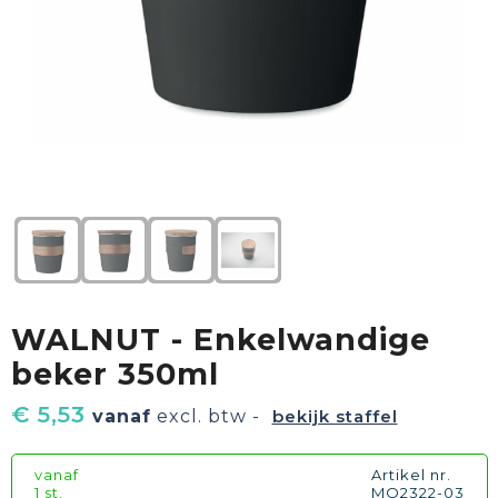
Textiel
Goud waard
Paraplu's
Sport
Geschenkverpakkingen
Duurzaam
Feest
Kinderen, Peuters & Baby's
Huis, Tuin & Keuken
WALNUT - Enkelwandige
Vrije tijd en Strand
beker 350ml
€ 5,53
vanaf
excl. btw -
bekijk staffel
vanaf
Artikel nr.
1 st.
MO2322-03