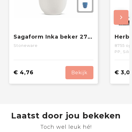
Sagaform Inka beker 270ml
Stoneware
8755
op
PP, Sil
€ 4,76
€ 3,0
Bekijk
Laatst door jou bekeken
Toch wel leuk hé!