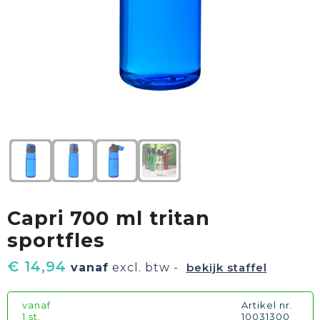
Textiel
Goud waard
Paraplu's
Sport
Geschenkverpakkingen
Duurzaam
Feest
Kinderen, Peuters & Baby's
Huis, Tuin & Keuken
Capri 700 ml tritan
Vrije tijd en Strand
sportfles
€ 14,94
vanaf
excl. btw -
bekijk staffel
vanaf
Artikel nr.
1 st.
10031300