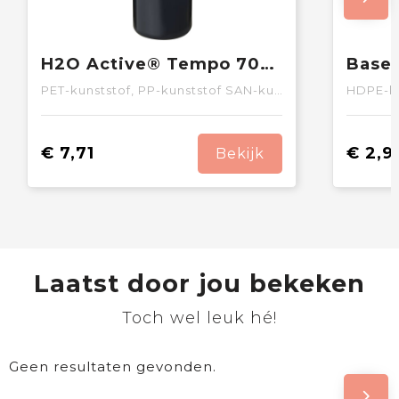
H2O Active® Tempo 700 ml sportfles met fliptuitdeksel
PET-kunststof, PP-kunststof SAN-kunststof PE-kunststof
HDPE-ku
€ 7,71
€ 2,9
Bekijk
Laatst door jou bekeken
Toch wel leuk hé!
Geen resultaten gevonden.