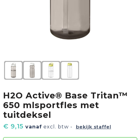
Textiel
Goud waard
Paraplu's
Sport
Geschenkverpakkingen
Duurzaam
Feest
Kinderen, Peuters & Baby's
Huis, Tuin & Keuken
H2O Active® Base Tritan™
Vrije tijd en Strand
650 mlsportfles met
tuitdeksel
€ 9,15
vanaf
excl. btw -
bekijk staffel