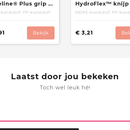
Baseline® Plus grip 500 ml sportfles met sportdeksel
kunststof, PP-kunststof
MDPE-kunststof, PP-kuns
91
€ 3,21
Bekijk
Bek
Laatst door jou bekeken
Toch wel leuk hé!