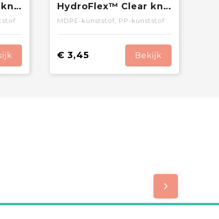
HydroFlex™ knijp knijpfles van 500 ml
HydroFlex™ Clear knijpfles van 750 ml
tstof
MDPE-kunststof, PP-kunststof
€ 3,45
ijk
Bekijk