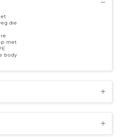
Het
weg die
ere
op met
PE
de body