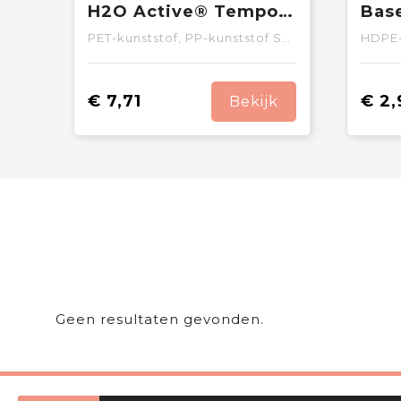
H2O Active® Tempo 700 ml sportfles met fliptuitdeksel
PET-kunststof, PP-kunststof SAN-kunststof PE-kunststof
HDPE-
€ 7,71
€ 2,
Bekijk
Geen resultaten gevonden.