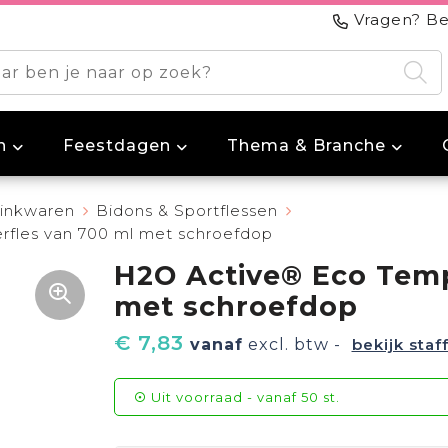
Vragen? Be
n
Feestdagen
Thema & Branche
inkwaren
Bidons & Sportflessen
fles van 700 ml met schroefdop
H2O Active® Eco Temp
met schroefdop
€ 7,83
vanaf
excl. btw -
bekijk staf
Uit voorraad -
vanaf
50 st.