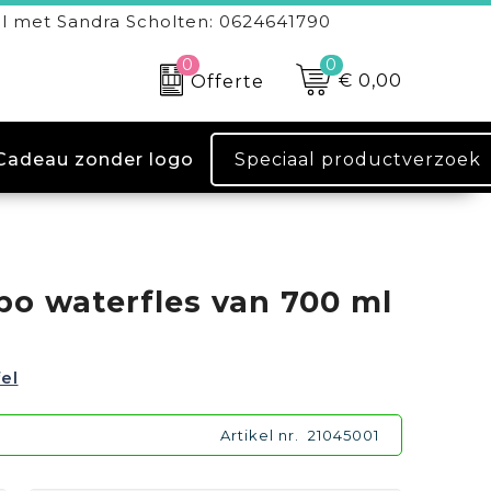
l met Sandra Scholten: 0624641790
0
0
€ 0,00
Offerte
Speciaal productverzoek
Cadeau zonder logo
o waterfles van 700 ml
fel
Artikel nr.
21045001