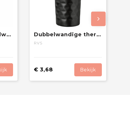
COZYCUP - Dubbelwandige beker 350ml
Dubbelwandige thermosbeker Lorraine | 300 ml
RVS
€ 3,68
ijk
Bekijk