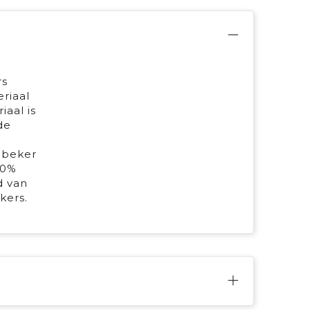
rs
riaal
aal is
de
ebeker
00%
d van
kers.