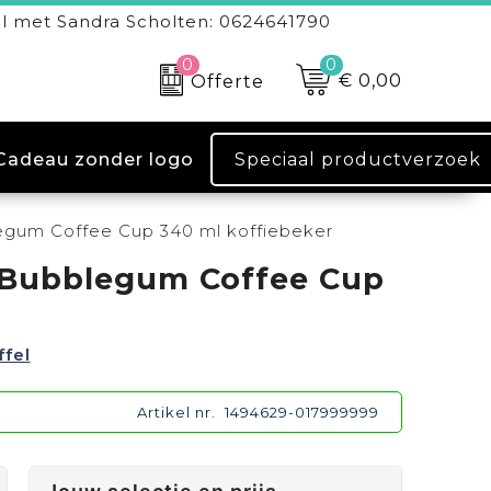
l met Sandra Scholten: 0624641790
0
0
€ 0,00
Offerte
Speciaal productverzoek
Cadeau zonder logo
egum Coffee Cup 340 ml koffiebeker
 Bubblegum Coffee Cup
ffel
Artikel nr.
1494629-017999999