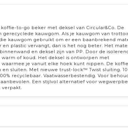
 koffie-to-go beker met deksel van Circular&Co. De
an gerecyclede kauwgom. Als je kauwgom van trottoi
s je die kauwgom gebruikt om er een baanbrekend mate
n plastic vervangt, dan is het nog beter. Het materi
 binnenwand en deksel zijn van PP. Door de isoleren
en warm of koud. Het deksel is ontworpen met
 waarmee je vanuit elke hoek kunt nippen. De koffi
en sluiten. Met nieuwe trust-lock™ Twist sluiting. 1
. 100% recyclebaar. Vaatwasserbestendig. Voor behou
anbevolen. Een stijlvol alternatief voor wegwerpbe
 verpakt.