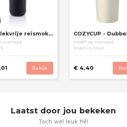
Clik lekvrije reismok met handvat
 voorraad
43987
op voorraad
VS
Roestvrij Staal
,01
€ 4,40
Bekijk
Bek
Laatst door jou bekeken
Toch wel leuk hé!