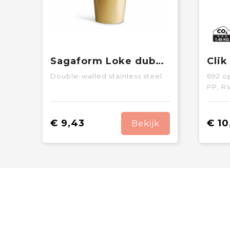
Sagaform Loke dubbelwandige mok 240ml
Double-walled stainless steel
692
op
PP, R
€ 9,43
€ 10
Bekijk