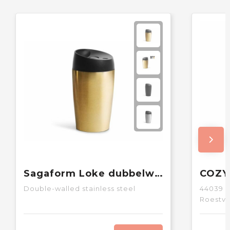
Sagaform Loke dubbelwandige mok 240ml
Double-walled stainless steel
44039
o
Roestvri