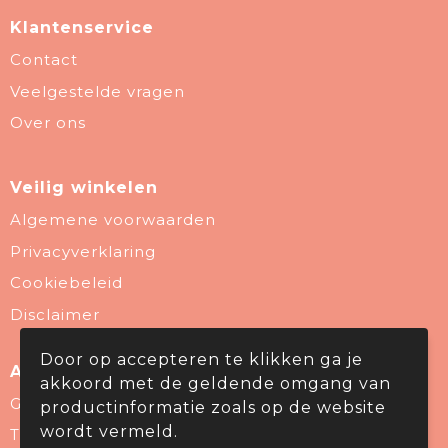
Klantenservice
Contact
Veelgestelde vragen
Over ons
Veilig winkelen
Algemene voorwaarden
Privacyverklaring
Cookiebeleid
Disclaimer
Door op accepteren te klikken ga je
Aanbevolen categorieën
akkoord met de geldende omgang van
Give Aways
productinformatie zoals op de website
wordt vermeld.
Thema & Branche