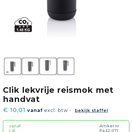
Textiel
Goud waard
Paraplu's
Sport
Geschenkverpakkingen
Duurzaam
Feest
Kinderen, Peuters & Baby's
Huis, Tuin & Keuken
Clik lekvrije reismok met
Vrije tijd en Strand
handvat
€ 10,01
vanaf
excl. btw -
bekijk staffel
vanaf
Artikel nr.
1 st.
P432.071