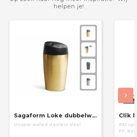
helpen je!
Sagaform Loke dubbelwandige mok 240ml
Double-walled stainless steel
692
op 
PP, RVS