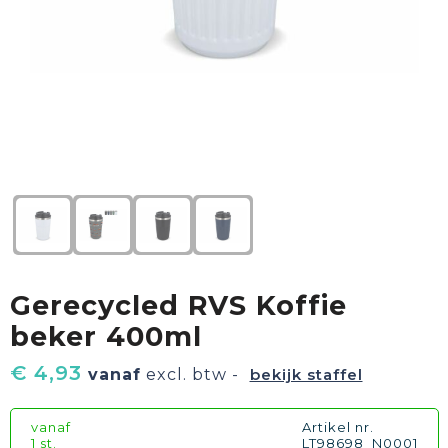
Textiel
Goud waard
Paraplu's
Sport
Geschenkverpakkingen
Duurzaam
Feest
Kinderen, Peuters & Baby's
Huis, Tuin & Keuken
Gerecycled RVS Koffie
Vrije tijd en Strand
beker 400ml
€ 4,93
vanaf
excl. btw -
bekijk staffel
vanaf
Artikel nr.
1 st.
LT98698_N0001