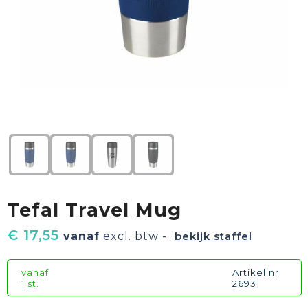
Textiel
Goud waard
Paraplu's
Sport
Geschenkverpakkingen
Duurzaam
Feest
Kinderen, Peuters & Baby's
Huis, Tuin & Keuken
Tefal Travel Mug
Vrije tijd en Strand
€ 17,55
vanaf
excl. btw -
bekijk staffel
vanaf
Artikel nr.
1 st.
26931