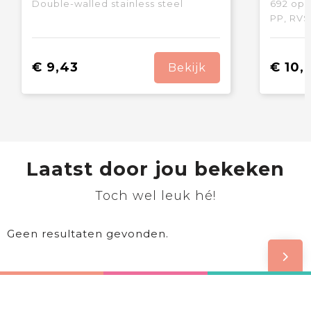
Double-walled stainless steel
692
op 
PP, RVS
€ 9,43
€ 10,
Bekijk
Laatst door jou bekeken
Toch wel leuk hé!
Geen resultaten gevonden.