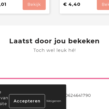
,01
€ 4,40
Bekijk
Bek
Laatst door jou bekeken
Toch wel leuk hé!
e
g
0624641790
 van
Weigeren
site