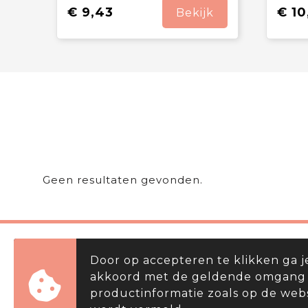
€ 9,43
€ 10
Bekijk
Geen resultaten gevonden.
Door op accepteren te klikken ga j
De Compagnie 40, 1689 AG Zwaa
akkoord met de geldende omgang
productinformatie zoals op de web