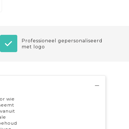
Professioneel gepersonaliseerd
met logo
or wie
 neemt
vanuit
ale
kbehoud