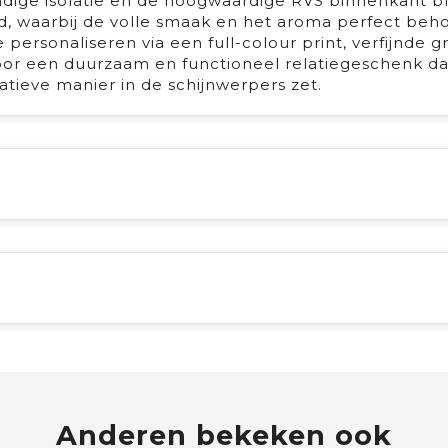
ndige isolatie en de hoogwaardige RVS binnenkant bl
d, waarbij de volle smaak en het aroma perfect be
e personaliseren via een full-colour print, verfijnde g
voor een duurzaam en functioneel relatiegeschenk d
ieve manier in de schijnwerpers zet. ​
Anderen bekeken ook