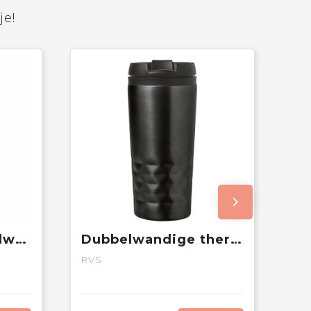
je!
COZYCUP - Dubbelwandige beker 350ml
Dubbelwandige thermosbeker Lorraine | 300 ml
RVS