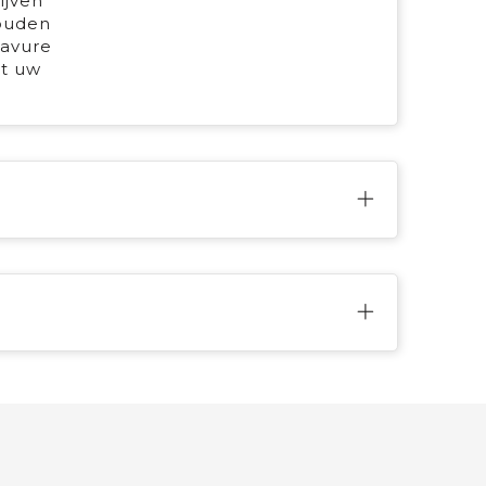
ijven
houden
ravure
at uw