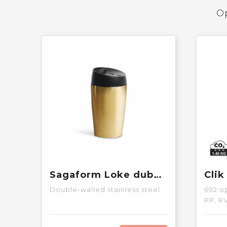
Op
Sagaform Loke dubbelwandige mok 240ml
Double-walled stainless steel
692
op
PP, R