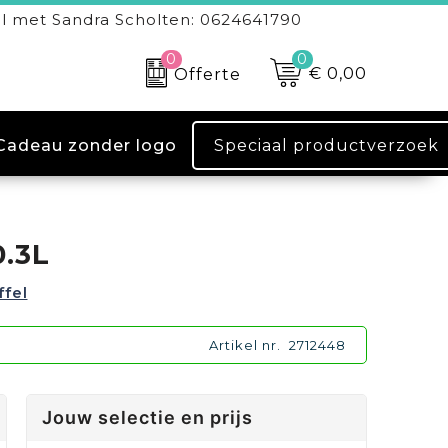
l met Sandra Scholten: 0624641790
0
0
€ 0,00
Offerte
Speciaal productverzoek
Cadeau zonder logo
.3L
ffel
Artikel nr.
2712448
Jouw selectie en prijs