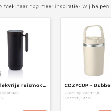
 zoek naar nog meer inspiratie? Wij helpen 
Clik lekvrije reismok met handvat
 voorraad
44039
op voorraad
VS
Roestvrij Staal