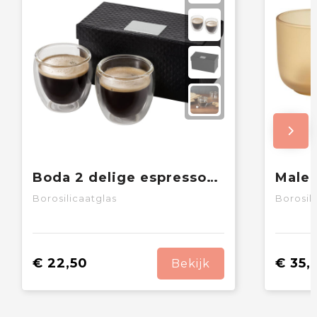
Boda 2 delige espressoset van glas
Borosilicaatglas
Borosil
€ 22,50
€ 35,
Bekijk