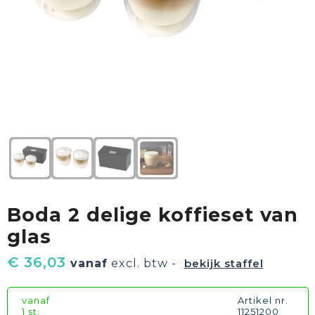
Textiel
Goud waard
Paraplu's
Sport
Geschenkverpakkingen
Duurzaam
Feest
Kinderen, Peuters & Baby's
Huis, Tuin & Keuken
Boda 2 delige koffieset van
Vrije tijd en Strand
glas
€ 36,03
vanaf
excl. btw -
bekijk staffel
vanaf
Artikel nr.
1 st.
11251200