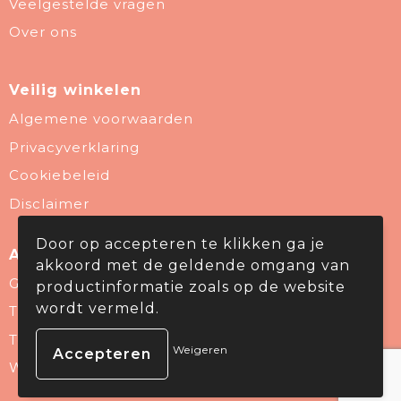
Veelgestelde vragen
Over ons
Veilig winkelen
Algemene voorwaarden
Privacyverklaring
Cookiebeleid
Disclaimer
Door op accepteren te klikken ga je
Aanbevolen categorieën
akkoord met de geldende omgang van
Give Aways
productinformatie zoals op de website
wordt vermeld.
Thema & Branche
Technologie & gadgets
Weigeren
Wellness