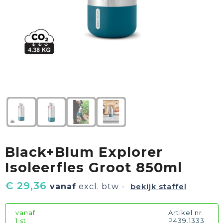
Textiel
Goud waard
Paraplu's
Sport
Geschenkverpakkingen
Duurzaam
Feest
Kinderen, Peuters & Baby's
Huis, Tuin & Keuken
Black+Blum Explorer
Vrije tijd en Strand
Isoleerfles Groot 850ml
€ 29,36
vanaf
excl. btw -
bekijk staffel
vanaf
Artikel nr.
1 st.
P439.1333