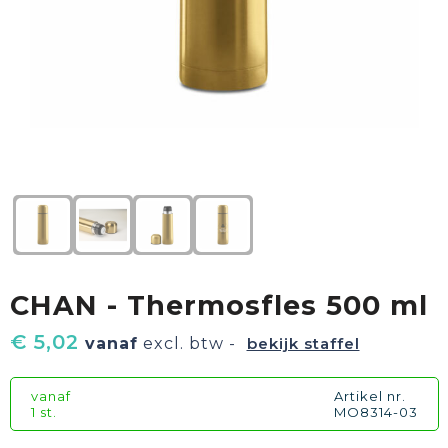
Textiel
Goud waard
Paraplu's
Sport
Geschenkverpakkingen
Duurzaam
Feest
Kinderen, Peuters & Baby's
Huis, Tuin & Keuken
CHAN - Thermosfles 500 ml
Vrije tijd en Strand
€ 5,02
vanaf
excl. btw -
bekijk staffel
vanaf
Artikel nr.
1 st.
MO8314-03