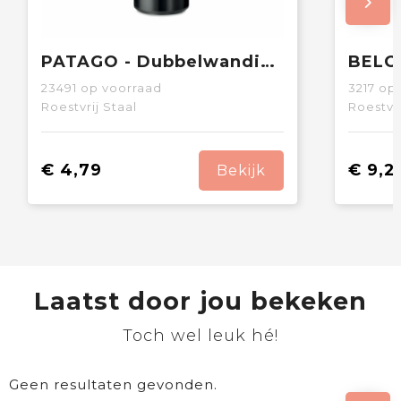
PATAGO - Dubbelwandige drinkfles 425 ml
23491
op voorraad
3217
op 
Roestvrij Staal
Roestvri
€ 4,79
€ 9,2
Bekijk
Laatst door jou bekeken
Toch wel leuk hé!
Geen resultaten gevonden.