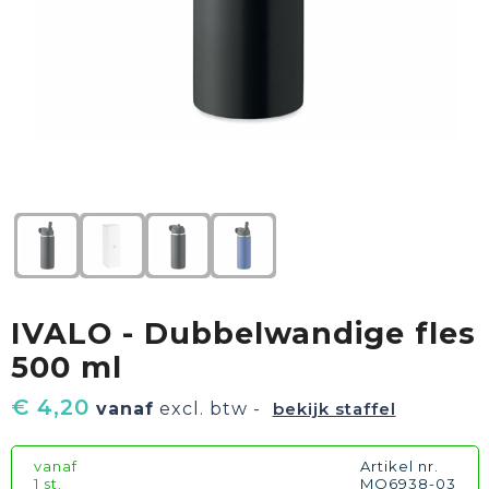
Textiel
Goud waard
Paraplu's
Sport
Geschenkverpakkingen
Duurzaam
Feest
Kinderen, Peuters & Baby's
Huis, Tuin & Keuken
IVALO - Dubbelwandige fles
Vrije tijd en Strand
500 ml
€ 4,20
vanaf
excl. btw -
bekijk staffel
vanaf
Artikel nr.
1 st.
MO6938-03