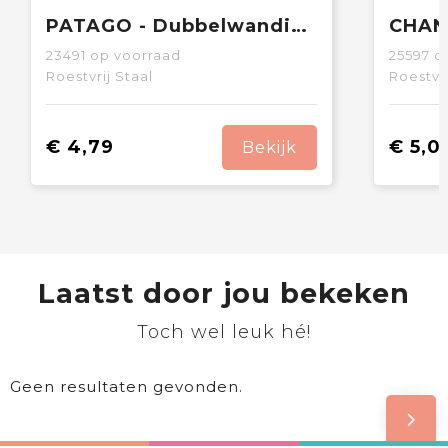
PATAGO - Dubbelwandige drinkfles 425 ml
23491
op voorraad
25597
op
Roestvrij Staal
Roestvri
€ 4,79
€ 5,0
Bekijk
Laatst door jou bekeken
Toch wel leuk hé!
Geen resultaten gevonden.