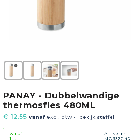
Textiel
Goud waard
Paraplu's
Sport
Geschenkverpakkingen
Duurzaam
Feest
Kinderen, Peuters & Baby's
Huis, Tuin & Keuken
PANAY - Dubbelwandige
Vrije tijd en Strand
thermosfles 480ML
€ 12,55
vanaf
excl. btw -
bekijk staffel
vanaf
Artikel nr.
1 st.
MO6327-40