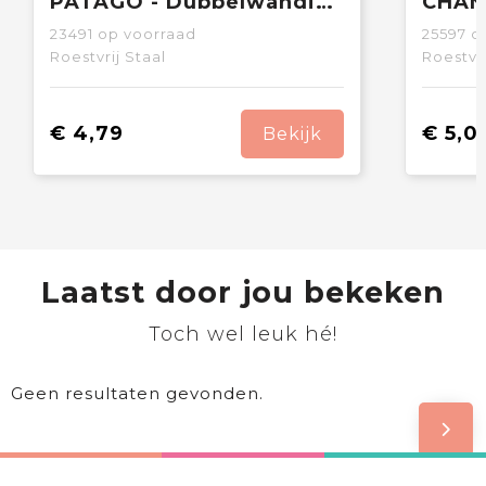
PATAGO - Dubbelwandige drinkfles 425 ml
23491
op voorraad
25597
op
Roestvrij Staal
Roestvri
€ 4,79
€ 5,0
Bekijk
Laatst door jou bekeken
Toch wel leuk hé!
Geen resultaten gevonden.