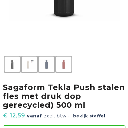
Textiel
Goud waard
Paraplu's
Sport
Geschenkverpakkingen
Duurzaam
Feest
Kinderen, Peuters & Baby's
Huis, Tuin & Keuken
Sagaform Tekla Push stalen
Vrije tijd en Strand
fles met druk dop
gerecycled) 500 ml
€ 12,59
vanaf
excl. btw -
bekijk staffel