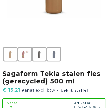
Textiel
Goud waard
Paraplu's
Sport
Geschenkverpakkingen
Duurzaam
Feest
Kinderen, Peuters & Baby's
Huis, Tuin & Keuken
Sagaform Tekla stalen fles
Vrije tijd en Strand
(gerecycled) 500 ml
€ 13,21
vanaf
excl. btw -
bekijk staffel
vanaf
Artikel nr.
1 st.
LT52132_N0002