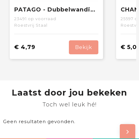
PATAGO - Dubbelwandige drinkfles 425 ml
23491
op voorraad
25597
op
Roestvrij Staal
Roestvri
€ 4,79
€ 5,0
Bekijk
Laatst door jou bekeken
Toch wel leuk hé!
Geen resultaten gevonden.