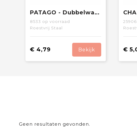
PATAGO - Dubbelwandige drinkfles 425 ml
8533
op voorraad
25906
Roestvrij Staal
Roestv
€ 4,79
€ 5,
Bekijk
Geen resultaten gevonden.