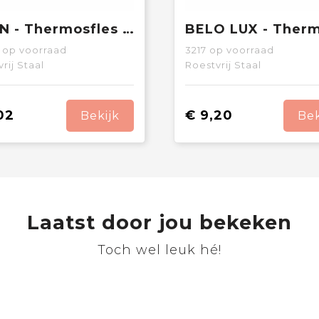
CHAN - Thermosfles 500 ml
op voorraad
3217
op voorraad
rij Staal
Roestvrij Staal
02
€ 9,20
Bekijk
Bek
Laatst door jou bekeken
Toch wel leuk hé!