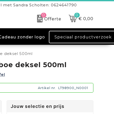
l met Sandra Scholten: 0624641790
0
0
€ 0,00
Offerte
Speciaal productverzoek
Cadeau zonder logo
e deksel 500ml
boe deksel 500ml
fel
Artikel nr.
LT98900_N0001
Jouw selectie en prijs