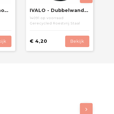
BELO LUX - Thermometer fles 500ml
IVALO - Dubbelwandige fles 500 ml
14091
op voorraad
Gerecycled Roestvrij Staal
€ 4,20
ijk
Bekijk