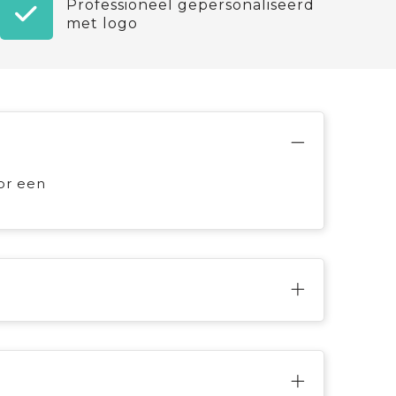
Professioneel gepersonaliseerd
met logo
or een