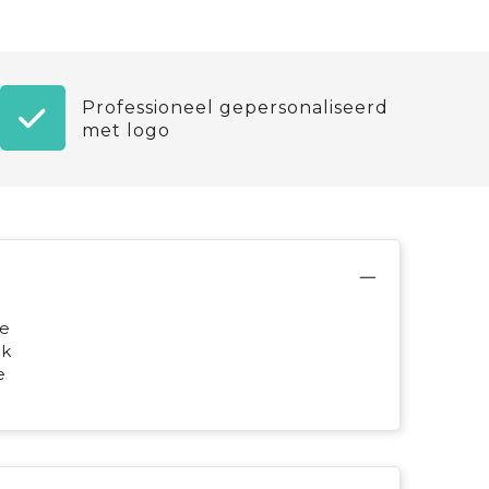
Professioneel gepersonaliseerd
met logo
je
ok
e