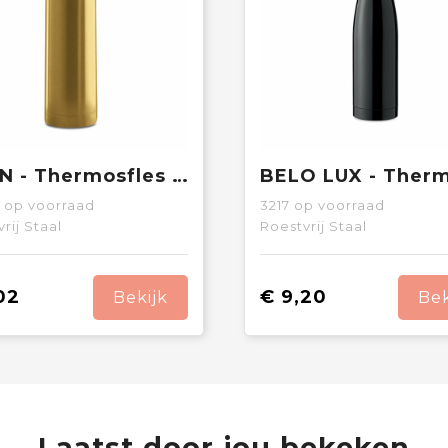
CHAN - Thermosfles 500 ml
op voorraad
3217
op voorraad
rij Staal
Roestvrij Staal
02
€ 9,20
Bekijk
Bek
Laatst door jou bekeken