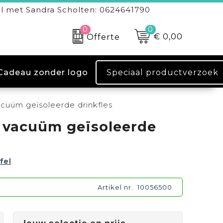
l met Sandra Scholten: 0624641790
0
0
€ 0,00
Offerte
Speciaal productverzoek
Cadeau zonder logo
acuüm geïsoleerde drinkfles
r vacuüm geïsoleerde
fel
Artikel nr.
10056500