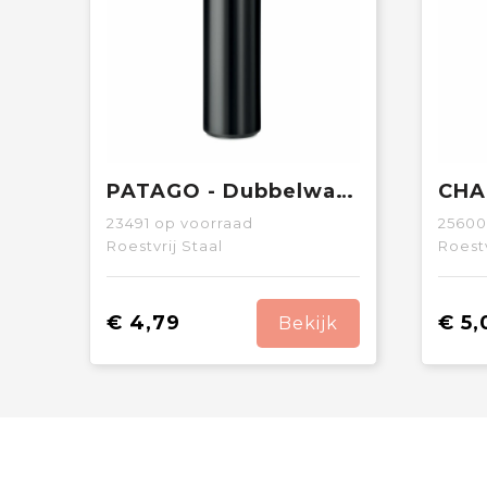
PATAGO - Dubbelwandige drinkfles 425 ml
23491
op voorraad
25600
Roestvrij Staal
Roestv
€ 4,79
€ 5,
Bekijk