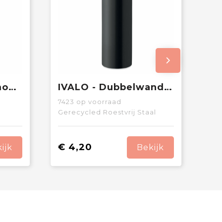
BELO LUX - Thermometer fles 500ml
IVALO - Dubbelwandige fles 500 ml
7423
op voorraad
Gerecycled Roestvrij Staal
€ 4,20
ijk
Bekijk