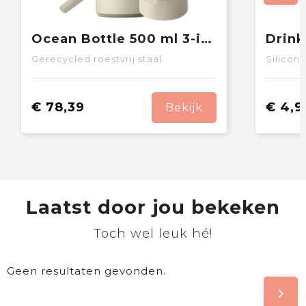
Ocean Bottle 500 ml 3-in-1 geschenkset
Gerecycled roestvrij staal
Silicone
€ 78,39
€ 4,9
Bekijk
Laatst door jou bekeken
Toch wel leuk hé!
Geen resultaten gevonden.