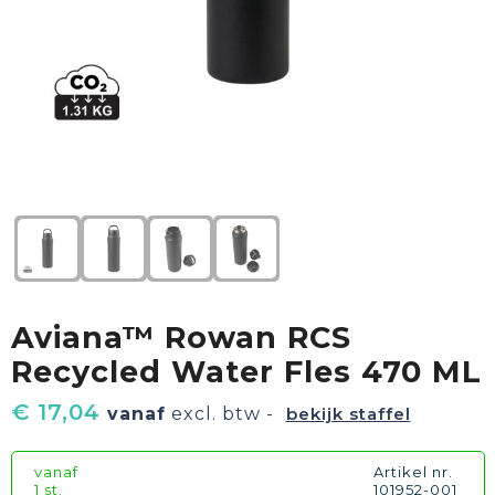
Textiel
Goud waard
Paraplu's
Sport
Geschenkverpakkingen
Duurzaam
Feest
Kinderen, Peuters & Baby's
Huis, Tuin & Keuken
Aviana™ Rowan RCS
Vrije tijd en Strand
Recycled Water Fles 470 ML
€ 17,04
vanaf
excl. btw -
bekijk staffel
vanaf
Artikel nr.
1 st.
101952-001