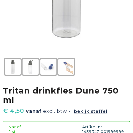
Textiel
Goud waard
Paraplu's
Sport
Geschenkverpakkingen
Duurzaam
Feest
Kinderen, Peuters & Baby's
Huis, Tuin & Keuken
Tritan drinkfles Dune 750
Vrije tijd en Strand
ml
€ 4,50
vanaf
excl. btw -
bekijk staffel
vanaf
Artikel nr.
1 st.
1439347-001999999