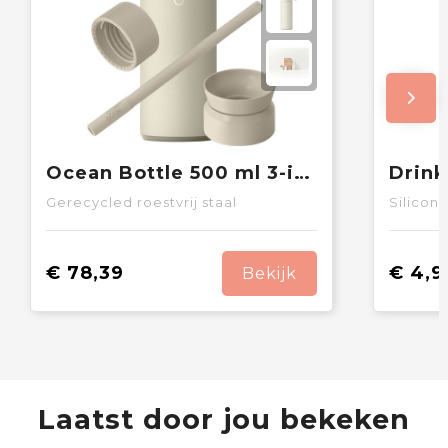
Ocean Bottle 500 ml 3-in-1 geschenkset
Gerecycled roestvrij staal
Silicone
€ 78,39
€ 4,9
Bekijk
Laatst door jou bekeken