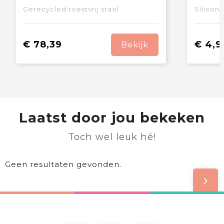
Gerecycled roestvrij staal
Silicone
€ 78,39
€ 4,9
Bekijk
Laatst door jou bekeken
Toch wel leuk hé!
Geen resultaten gevonden.