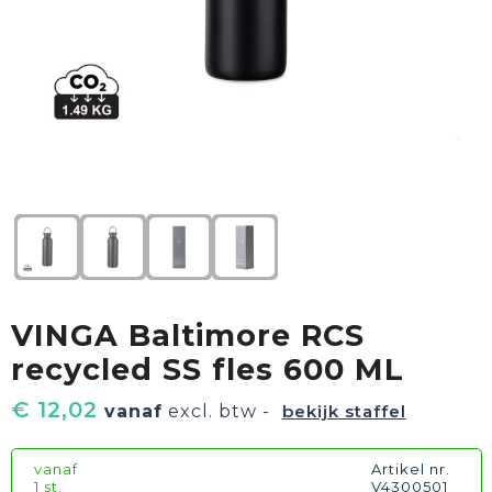
Textiel
Goud waard
Paraplu's
Sport
Geschenkverpakkingen
Duurzaam
Feest
Kinderen, Peuters & Baby's
Huis, Tuin & Keuken
VINGA Baltimore RCS
Vrije tijd en Strand
recycled SS fles 600 ML
€ 12,02
vanaf
excl. btw -
bekijk staffel
vanaf
Artikel nr.
1 st.
V4300501