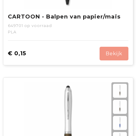
CARTOON - Balpen van papier/maïs
649701
op voorraad
PLA
€ 0,15
Bekijk