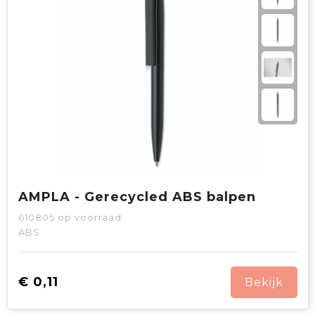
AMPLA - Gerecycled ABS balpen
610805
op voorraad
ABS
€ 0,11
Bekijk