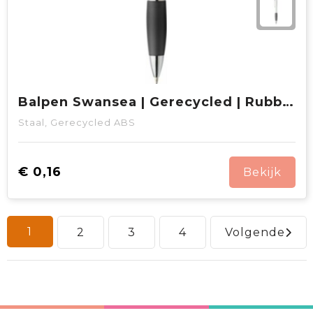
Balpen Swansea | Gerecycled | Rubberen grip
Staal, Gerecycled ABS
€ 0,16
Bekijk
1
2
3
4
Volgende