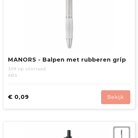
MANORS - Balpen met rubberen grip
309
op voorraad
ABS
€ 0,09
Bekijk