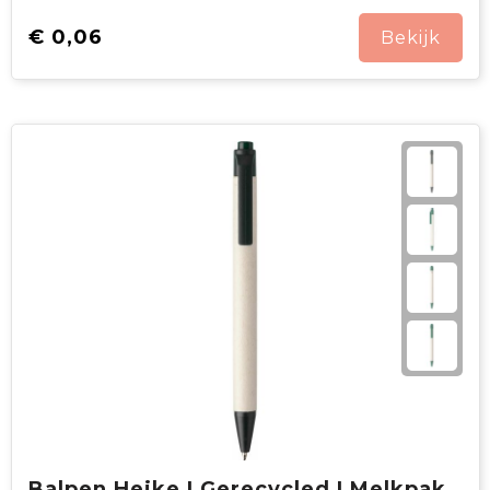
€ 0,06
Bekijk
Balpen Heike | Gerecycled | Melkpak