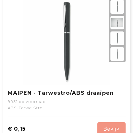
MAIPEN - Tarwestro/ABS draaipen
9031
op voorraad
ABS-Tarwe Stro
€ 0,15
Bekijk