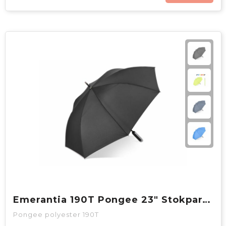
Emerantia 190T Pongee 23" Stokparaplu Auto open
Pongee polyester 190T