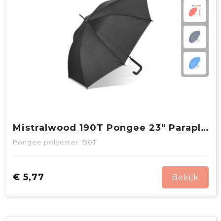
Mistralwood 190T Pongee 23" Paraplu Auto open
Pongee polyester 190T
€ 5,77
Bekijk