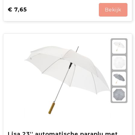
€ 7,65
Bekijk
Lisa 23'' automatische paraplu met houten handvat