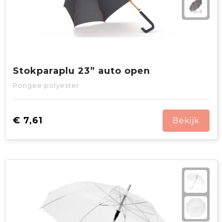
Stokparaplu 23” auto open
Pongee polyester
€ 7,61
Bekijk