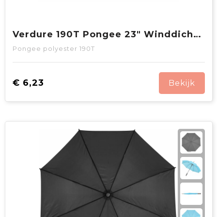
Verdure 190T Pongee 23" Winddichte haakparaplu Auto open
Pongee polyester 190T
€ 6,23
Bekijk