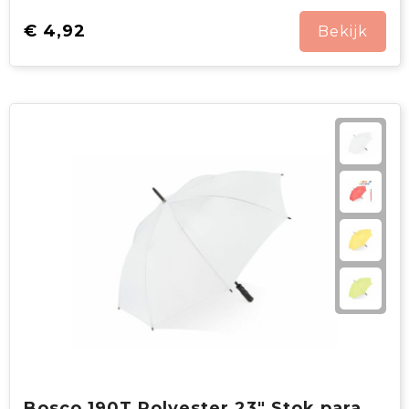
€ 4,92
Bekijk
Bosco 190T Polyester 23" Stok paraplu Auto open