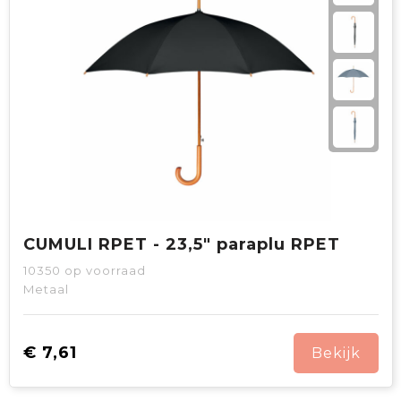
CUMULI RPET - 23,5" paraplu RPET
10350
op voorraad
Metaal
€ 7,61
Bekijk