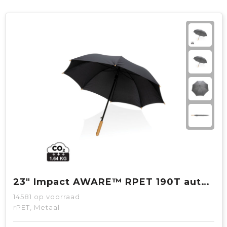
23" Impact AWARE™ RPET 190T auto open bamboe paraplu
14581
op voorraad
rPET, Metaal