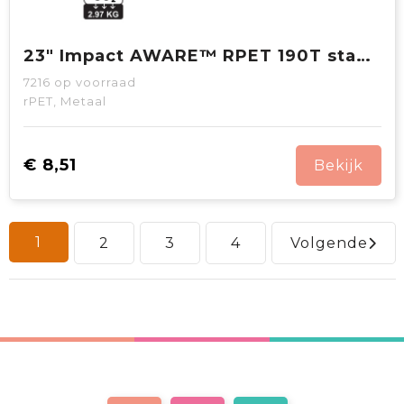
23" Impact AWARE™ RPET 190T standard auto open paraplu
7216
op voorraad
rPET, Metaal
€ 8,51
Bekijk
1
2
3
4
Volgende