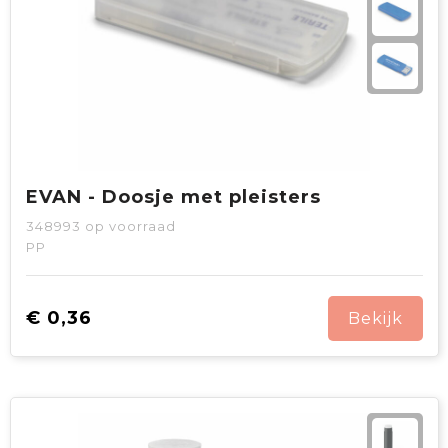
EVAN - Doosje met pleisters
348993
op voorraad
PP
€ 0,36
Bekijk