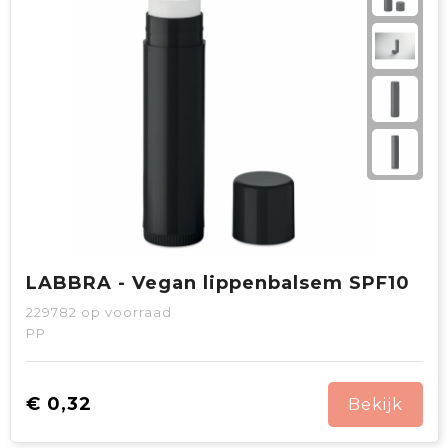
LABBRA - Vegan lippenbalsem SPF10
229782
op voorraad
PP
€ 0,32
Bekijk