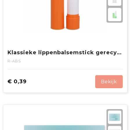
Klassieke lippenbalsemstick gerecycled materiaal
R-ABS
€ 0,39
Bekijk