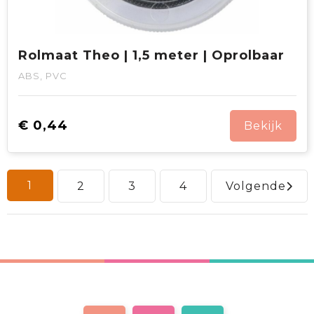
Rolmaat Theo | 1,5 meter | Oprolbaar
ABS, PVC
€ 0,44
Bekijk
1
2
3
4
Volgende