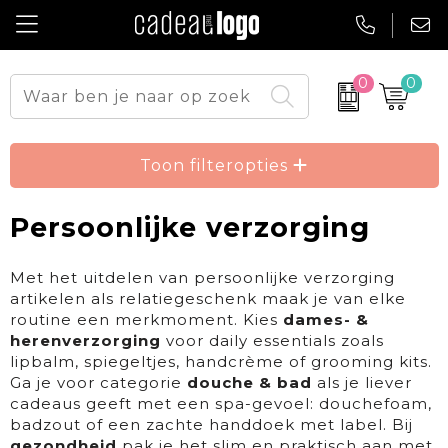
0
0
Drinkwaren
Onze toppers
Tassen
Pasen
Toon filteropties
Technologie & Gadgets
Sinterklaas
Persoonlijke verzorging
Give Aways
Kerst
Met het uitdelen van persoonlijke verzorging
artikelen als relatiegeschenk maak je van elke
Kantoorartikelen
Culinair cadeau
routine een merkmoment. Kies
dames- &
herenverzorging
voor daily essentials zoals
Home & Living
Outdoor & Er-op-uit
lipbalm, spiegeltjes, handcrème of grooming kits.
Ga je voor categorie
douche & bad
als je liever
Persoonlijke verzorging
Wonen & Bouw
cadeaus geeft met een spa-gevoel: douchefoam,
badzout of een zachte handdoek met label. Bij
Eten & Drinken
Auto & Mobiliteit
gezondheid
pak je het slim en praktisch aan met