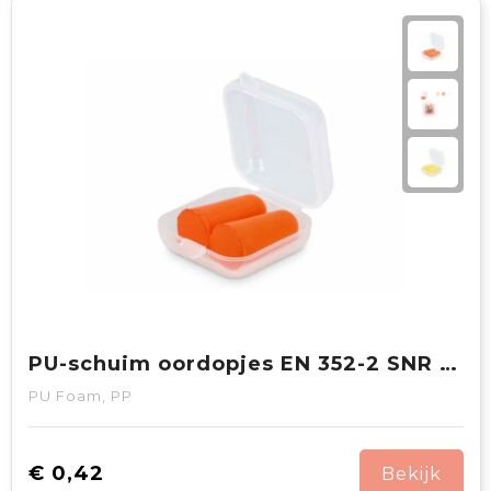
PU-schuim oordopjes EN 352-2 SNR 37 dB
PU Foam, PP
€ 0,42
Bekijk