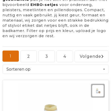
bijvoorbeeld
EHBO-setjes
voor onderweg,
Textiel
Goud waard
pleisters, meetlinten en pillendoosjes. Compact,
nuttig en vaak gebruikt. jij kiest geur, formaat en
materiaal, wij zorgen voor een strakke bedrukking
Paraplu's
Sport
of stijlvol etiket dat netjes blijft, ook in de
badkamer. Filter op prijs en kleur, upload je logo
Geschenkverpakkingen
Duurzaam
en wij verzorgen de rest.
Feest
Kinderen, Peuters & Baby's
1
2
3
4
Volgende
Huis, Tuin & Keuken
Vrije tijd en Strand