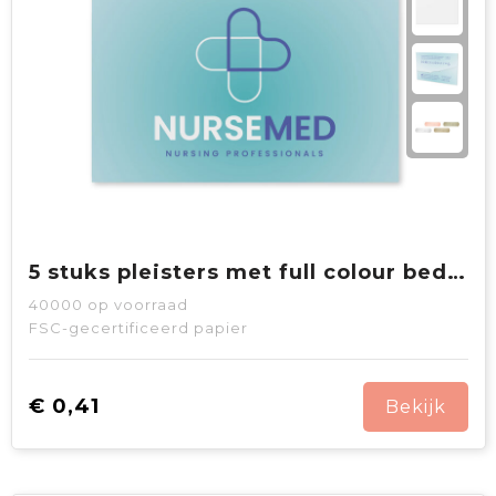
5 stuks pleisters met full colour bedrukte papieren envelop
40000
op voorraad
FSC-gecertificeerd papier
€ 0,41
Bekijk