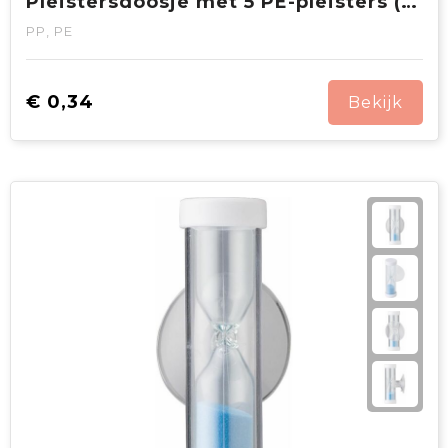
Pleistersdoosje met 5 PE-pleisters (56 × 18 mm)
PP, PE
€ 0,34
Bekijk