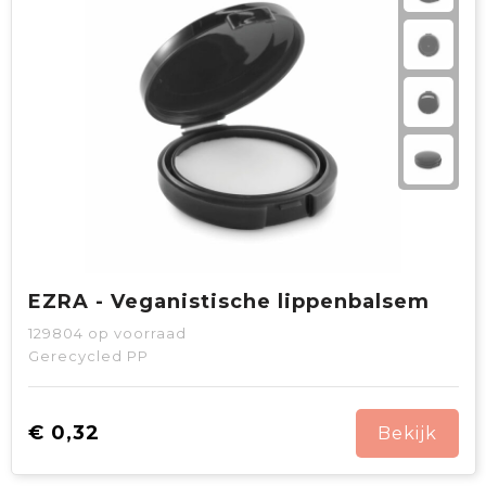
EZRA - Veganistische lippenbalsem
129804
op voorraad
Gerecycled PP
€ 0,32
Bekijk