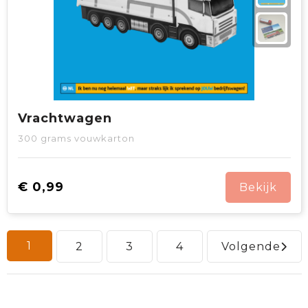
Vrachtwagen
300 grams vouwkarton
€ 0,99
Bekijk
1
2
3
4
Volgende