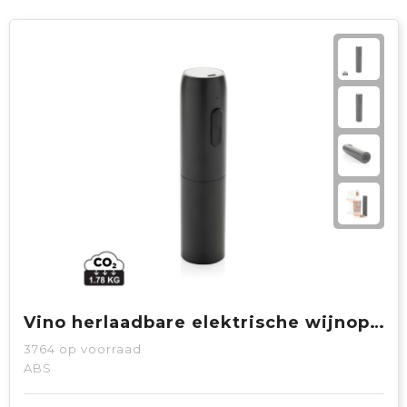
Vino herlaadbare elektrische wijnopener
3764
op voorraad
ABS