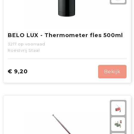
BELO LUX - Thermometer fles 500ml
3217
op voorraad
Roestvrij Staal
€ 9,20
Bekijk