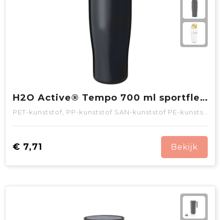
H2O Active® Tempo 700 ml sportfles met fliptuitdeksel
PET-kunststof, PP-kunststof SAN-kunststof PE-kunststof
€ 7,71
Bekijk