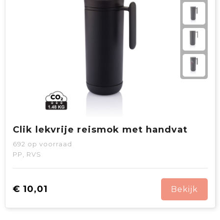
Clik lekvrije reismok met handvat
692
op voorraad
PP, RVS
€ 10,01
Bekijk