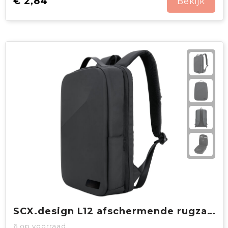
€ 2,84
Bekijk
SCX.design L12 afschermende rugzak met ingebouwde 10.000 mAh powerbank en 3-in-1 oplaadkabel
6
op voorraad