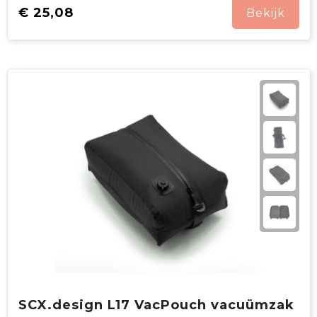
€ 25,08
Bekijk
SCX.design L17 VacPouch vacuümzak