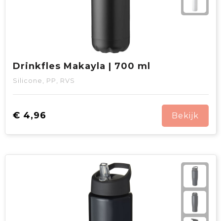
Drinkfles Makayla | 700 ml
Silicone, PP, RVS
€ 4,96
Bekijk